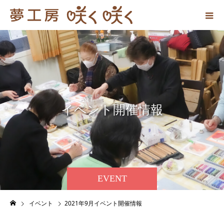
イ
ベ
ン
ト
開
催
情
報
EVENT
イベント
2021年9月イベント開催情報