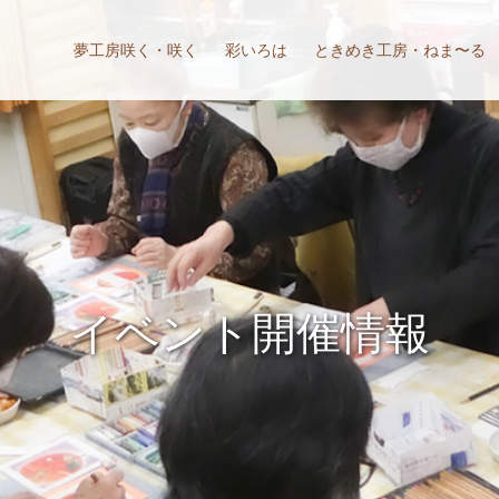
夢工房咲く・咲く
彩いろは
ときめき工房・ねま〜る
イ
ベ
ン
ト
開
催
情
報