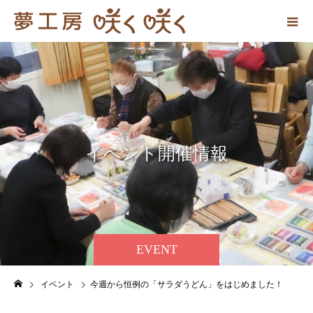
イ
ベ
ン
ト
開
催
情
報
EVENT
イベント
今週から恒例の「サラダうどん」をはじめました！