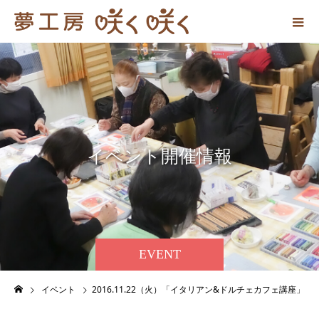
イ
ベ
ン
ト
開
催
情
報
EVENT
イベント
2016.11.22（火）「イタリアン&ドルチェカフェ講座」