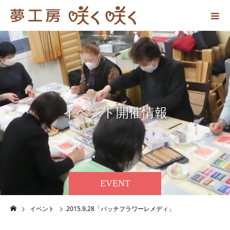
イ
ベ
ン
ト
開
催
情
報
EVENT
イベント
2015.9.28「バッチフラワーレメディ」