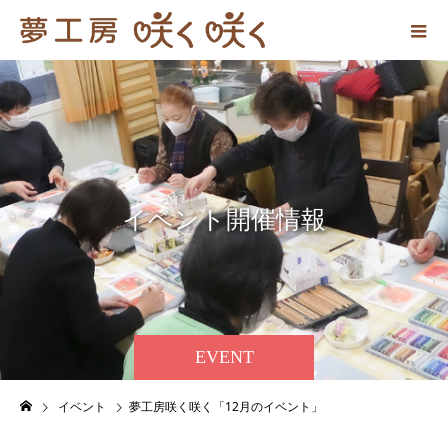
イ
ベ
ン
ト
開
催
情
報
EVENT
イベント
夢工房咲く咲く「12月のイベント」