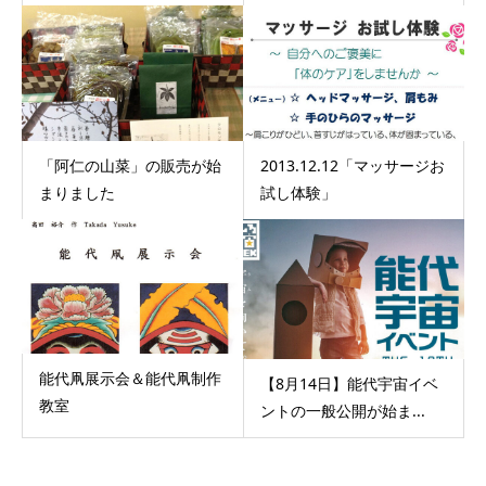
「阿仁の山菜」の販売が始
2013.12.12「マッサージお
まりました
試し体験」
能代凧展示会＆能代凧制作
【8月14日】能代宇宙イベ
教室
ントの一般公開が始ま...