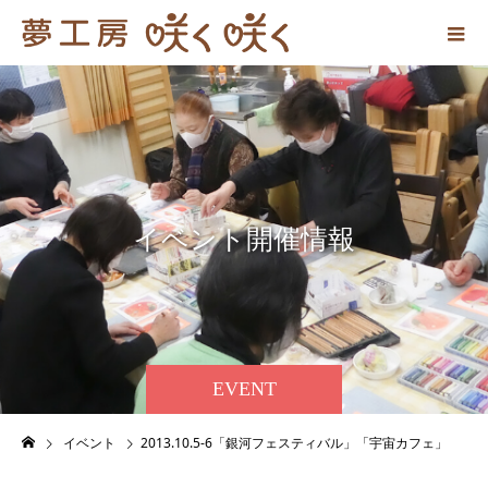
イ
ベ
ン
ト
開
催
情
報
EVENT
イベント
2013.10.5-6「銀河フェスティバル」「宇宙カフェ」