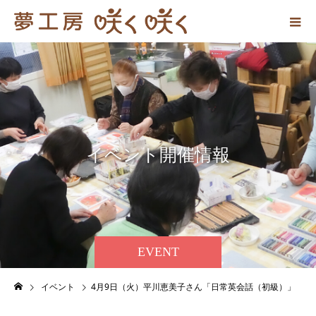
イ
ベ
ン
ト
開
催
情
報
EVENT
イベント
4月9日（火）平川恵美子さん「日常英会話（初級）」