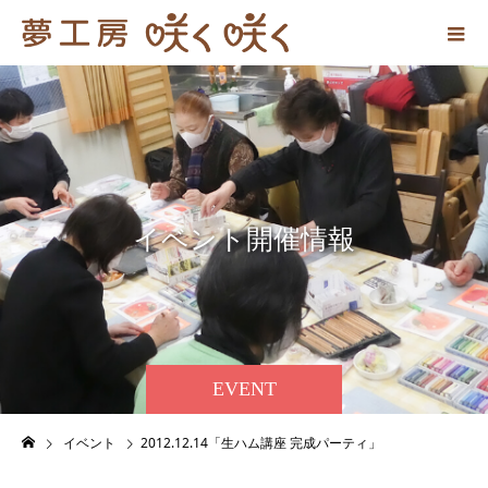
イ
ベ
ン
ト
開
催
情
報
EVENT
イベント
2012.12.14「生ハム講座 完成パーティ」